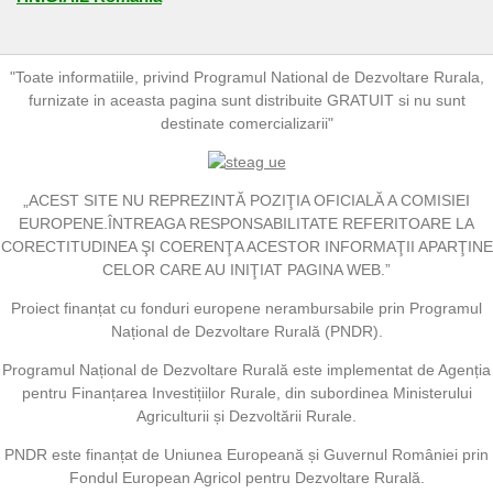
"Toate informatiile, privind Programul National de Dezvoltare Rurala,
furnizate in aceasta pagina sunt distribuite GRATUIT si nu sunt
destinate comercializarii"
„ACEST SITE NU REPREZINTĂ POZIŢIA OFICIALĂ A COMISIEI
EUROPENE.ÎNTREAGA RESPONSABILITATE REFERITOARE LA
CORECTITUDINEA ŞI COERENŢA ACESTOR INFORMAŢII APARŢINE
CELOR CARE AU INIŢIAT PAGINA WEB.”
Proiect finanțat cu fonduri europene nerambursabile prin Programul
Național de Dezvoltare Rurală (PNDR).
Programul Național de Dezvoltare Rurală este implementat de Agenția
pentru Finanțarea Investițiilor Rurale, din subordinea Ministerului
Agriculturii și Dezvoltării Rurale.
PNDR este finanțat de Uniunea Europeană și Guvernul României prin
Fondul European Agricol pentru Dezvoltare Rurală.