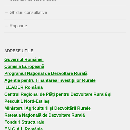
Ghiduri consultative
Rapoarte
ADRESE UTILE
Guvernul României
Comisia Europeană
Programul Național de Dezvoltare Rurală
Agenţia pentru Finanțarea Investițiilor Rurale
LEADER România
Centrul Regional de Plăţi pentru Dezvoltare Rurală şi
Pescuit 1 Nord-Est Iași
Ministerul Agriculturii şi Dezvoltării Rurale
Reteaua Națională de Dezvoltare Rurală
Fonduri Structurale
F.N.G.A.L România