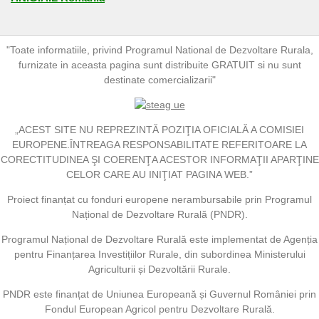
"Toate informatiile, privind Programul National de Dezvoltare Rurala,
furnizate in aceasta pagina sunt distribuite GRATUIT si nu sunt
destinate comercializarii"
„ACEST SITE NU REPREZINTĂ POZIŢIA OFICIALĂ A COMISIEI
EUROPENE.ÎNTREAGA RESPONSABILITATE REFERITOARE LA
CORECTITUDINEA ŞI COERENŢA ACESTOR INFORMAŢII APARŢINE
CELOR CARE AU INIŢIAT PAGINA WEB.”
Proiect finanțat cu fonduri europene nerambursabile prin Programul
Național de Dezvoltare Rurală (PNDR).
Programul Național de Dezvoltare Rurală este implementat de Agenția
pentru Finanțarea Investițiilor Rurale, din subordinea Ministerului
Agriculturii și Dezvoltării Rurale.
PNDR este finanțat de Uniunea Europeană și Guvernul României prin
Fondul European Agricol pentru Dezvoltare Rurală.