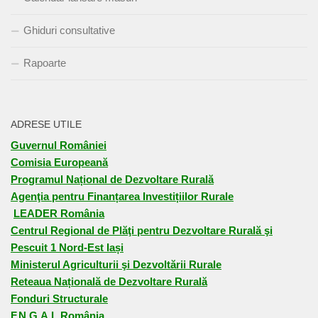
Ghiduri consultative
Rapoarte
ADRESE UTILE
Guvernul României
Comisia Europeană
Programul Național de Dezvoltare Rurală
Agenţia pentru Finanțarea Investițiilor Rurale
LEADER România
Centrul Regional de Plăţi pentru Dezvoltare Rurală şi
Pescuit 1 Nord-Est Iași
Ministerul Agriculturii şi Dezvoltării Rurale
Reteaua Națională de Dezvoltare Rurală
Fonduri Structurale
F.N.G.A.L România